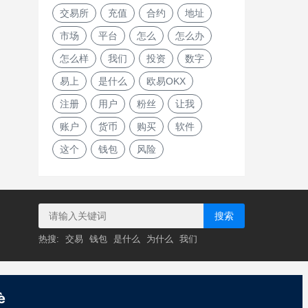
交易所
充值
合约
地址
市场
平台
怎么
怎么办
怎么样
我们
投资
数字
易上
是什么
欧易OKX
注册
用户
粉丝
让我
账户
货币
购买
软件
这个
钱包
风险
搜索
热搜:
交易
钱包
是什么
为什么
我们