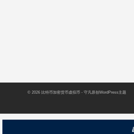
© 2026
比特币加密货币虚拟币
- 守凡原创
WordPress主题