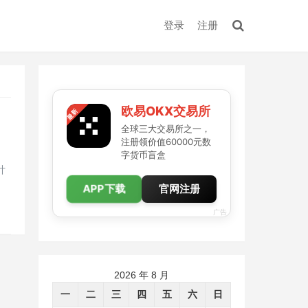
登录
注册
欧易OKX交易所
全球三大交易所之一，
注册领价值60000元数
字货币盲盒
针
APP下载
官网注册
广告
2026 年 8 月
一
二
三
四
五
六
日