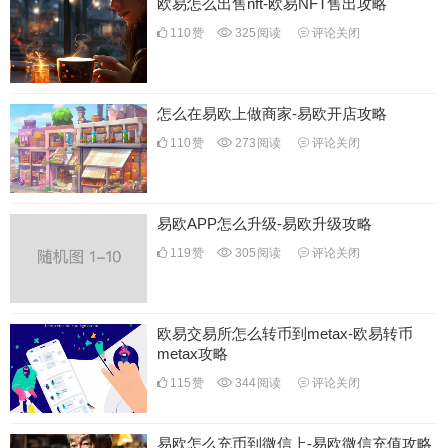
欧易怎么出售nft-欧易NFT售出攻略
110
赞
325
阅读
评论关闭
怎么在易欧上做商家-易欧开店攻略
110
赞
273
阅读
评论关闭
易欧APP怎么升级-易欧升级攻略
119
赞
305
阅读
评论关闭
欧易交易所怎么转币到metax-欧易转币
metax攻略
115
赞
344
阅读
评论关闭
易欧怎么充币到微信上-易欧微信充值攻略