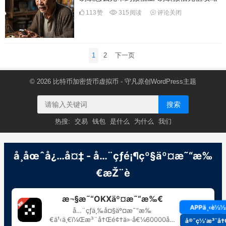
113
赞
315
阅读
评论关闭
文
1
2
下一页
章
分
© 2026
比特币加密货币虚拟币
- 守凡原创
WordPress主题
页
搜索
热搜:
交易
钱包
是什么
为什么
我们