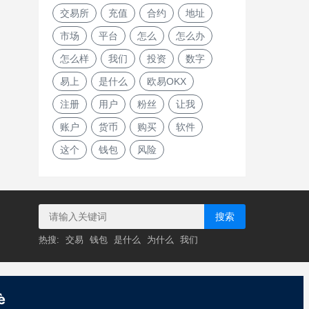
交易所
充值
合约
地址
市场
平台
怎么
怎么办
怎么样
我们
投资
数字
易上
是什么
欧易OKX
注册
用户
粉丝
让我
账户
货币
购买
软件
这个
钱包
风险
搜索
热搜:
交易
钱包
是什么
为什么
我们