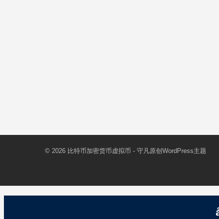
© 2026
比特币加密货币虚拟币
- 守凡原创
WordPress主题