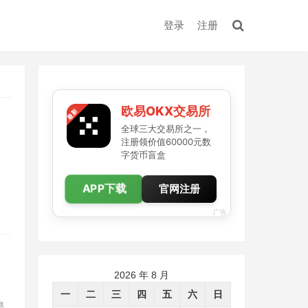
登录
注册
欧易OKX交易所
全球三大交易所之一，
注册领价值60000元数
字货币盲盒
APP下载
官网注册
广告
2026 年 8 月
一
二
三
四
五
六
日
是