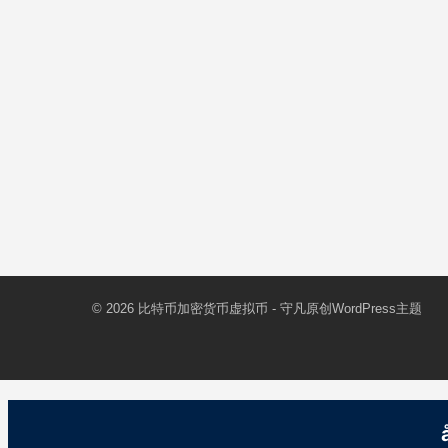
© 2026
比特币加密货币虚拟币
- 守凡原创
WordPress主题