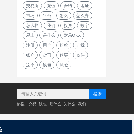
交易所
充值
合约
地址
市场
平台
怎么
怎么办
怎么样
我们
投资
数字
易上
是什么
欧易OKX
注册
用户
粉丝
让我
账户
货币
购买
软件
这个
钱包
风险
搜索
热搜:
交易
钱包
是什么
为什么
我们