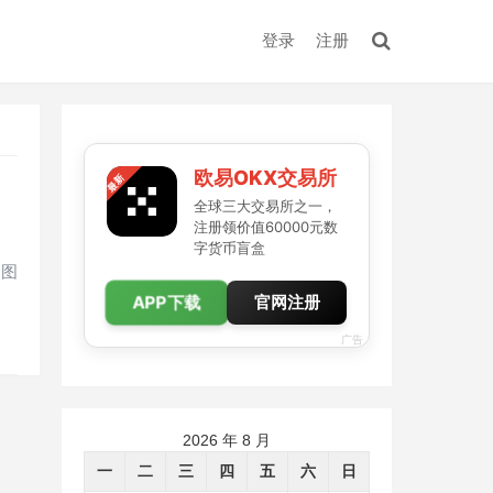
登录
注册
欧易OKX交易所
全球三大交易所之一，
注册领价值60000元数
字货币盲盒
 图
APP下载
官网注册
广告
2026 年 8 月
一
二
三
四
五
六
日