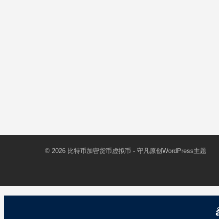
© 2026
比特币加密货币虚拟币
- 守凡原创
WordPress主题