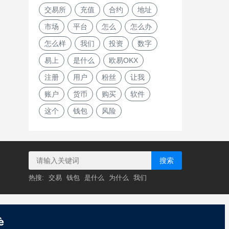
交易所
充值
合约
地址
市场
平台
怎么
怎么办
怎么样
我们
投资
数字
易上
是什么
欧易OKX
注册
用户
粉丝
让我
账户
货币
购买
软件
这个
钱包
风险
搜索
热搜:
交易
钱包
是什么
为什么
我们