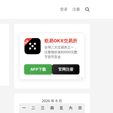
登录
注册
欧易OKX交易所
全球三大交易所之一，
注册领价值60000元数
字货币盲盒
APP下载
官网注册
广告
2026 年 8 月
一
二
三
四
五
六
日