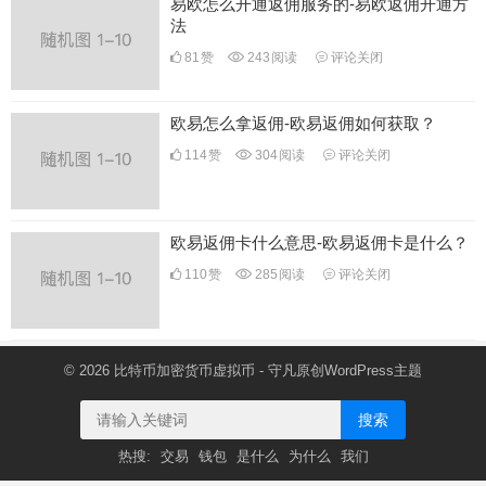
易欧怎么开通返佣服务的-易欧返佣开通方
法
81
赞
243
阅读
评论关闭
欧易怎么拿返佣-欧易返佣如何获取？
114
赞
304
阅读
评论关闭
欧易返佣卡什么意思-欧易返佣卡是什么？
110
赞
285
阅读
评论关闭
© 2026
比特币加密货币虚拟币
- 守凡原创
WordPress主题
搜索
热搜:
交易
钱包
是什么
为什么
我们