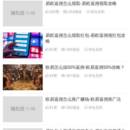
易欧返佣怎么领取-易欧返佣领取攻略
100
赞
254
阅读
评论关闭
易欧返佣怎么领取红包-易欧返佣领红包攻
略
82
赞
250
阅读
评论关闭
欧易怎么搞50%返佣-欧易返佣50%攻略？
93
赞
267
阅读
评论关闭
欧易返佣怎么推广赚钱-欧易返佣推广法
91
赞
260
阅读
评论关闭