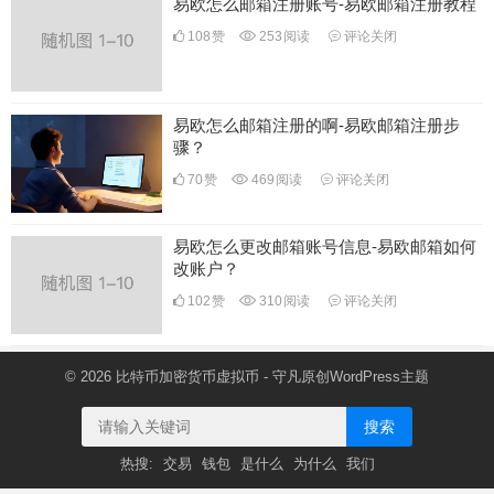
易欧怎么邮箱注册账号-易欧邮箱注册教程
108
赞
253
阅读
评论关闭
易欧怎么邮箱注册的啊-易欧邮箱注册步
骤？
70
赞
469
阅读
评论关闭
易欧怎么更改邮箱账号信息-易欧邮箱如何
改账户？
102
赞
310
阅读
评论关闭
© 2026
比特币加密货币虚拟币
- 守凡原创
WordPress主题
搜索
热搜:
交易
钱包
是什么
为什么
我们