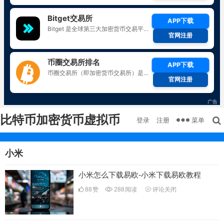
比特币加密货币虚拟币
菜单
登录
注册
小米
小米怎么下载易欧-小米下载易欧教程
88
赞
288
阅读
评论关闭