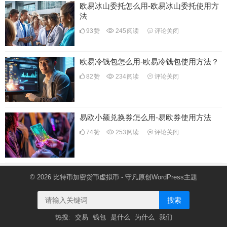
欧易冰山委托怎么用-欧易冰山委托使用方
法
93
赞
245
阅读
评论关闭
欧易冷钱包怎么用-欧易冷钱包使用方法？
82
赞
234
阅读
评论关闭
易欧小额兑换券怎么用-易欧券使用方法
74
赞
253
阅读
评论关闭
© 2026
比特币加密货币虚拟币
- 守凡原创
WordPress主题
搜索
热搜:
交易
钱包
是什么
为什么
我们