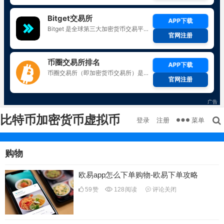
比特币加密货币虚拟币
菜单
登录
注册
购物
欧易app怎么下单购物-欧易下单攻略
59
赞
128
阅读
评论关闭