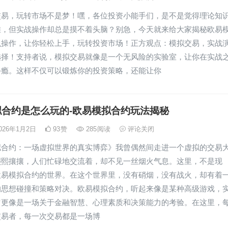
交易，玩转市场不是梦！嘿，各位投资小能手们，是不是觉得理论知
堆，但实战操作却总是摸不着头脑？别急，今天就来给大家揭秘欧易
么操作，让你轻松上手，玩转投资市场！正方观点：模拟交易，实战
选择！支持者说，模拟交易就像是一个无风险的实验室，让你在实战
手瘾。这样不仅可以锻炼你的投资策略，还能让你
拟合约是怎么玩的-欧易模拟合约玩法揭秘
026年1月2日
93
赞
285
阅读
评论关闭
拟合约：一场虚拟世界的真实博弈》我曾偶然间走进一个虚拟的交易
熙熙攘攘，人们忙碌地交流着，却不见一丝烟火气息。这里，不是现
欧易模拟合约的世界。在这个世界里，没有硝烟，没有战火，却有着
的思想碰撞和策略对决。欧易模拟合约，听起来像是某种高级游戏，
它更像是一场关于金融智慧、心理素质和决策能力的考验。在这里，
交易者，每一次交易都是一场博