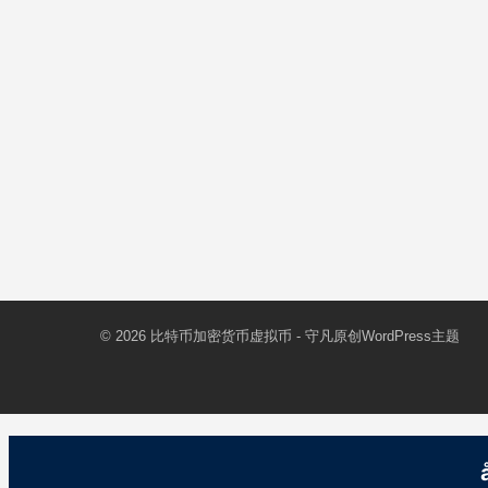
© 2026
比特币加密货币虚拟币
- 守凡原创
WordPress主题