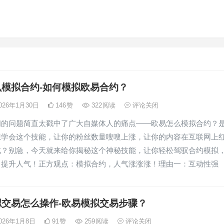
么模拟合约-如何模拟欧易合约？
026年1月30日
146
赞
322
阅读
评论关闭
问的问题简直太戳中了广大自媒体人的痛点——欧易怎么模拟合约？
想学会这个技能，让你的粉丝数量嗖嗖上涨，让你的内容在互联网上
北？别急，今天就来给你揭秘这个神秘技能，让你轻松驾驭合约模拟
，提升人气！正方观点：模拟合约，人气涨涨涨！理由一：互动性强
拟交易怎么操作-欧易模拟交易步骤？
026年1月8日
91
赞
259
阅读
评论关闭