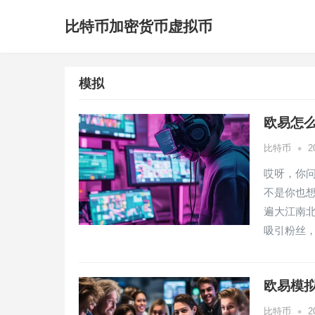
比特币加密货币虚拟币
模拟
欧易怎
•
比特币
2
哎呀，你
不是你也
遍大江南
吸引粉丝
欧易模
•
比特币
2