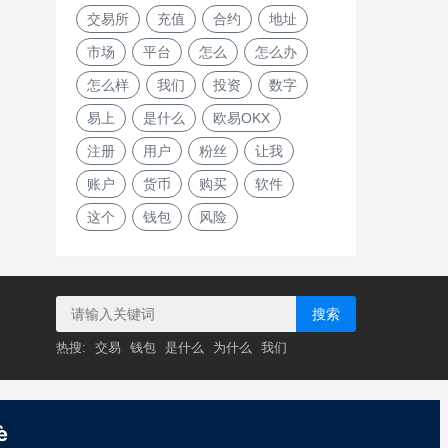
交易所
充值
合约
地址
市场
平台
怎么
怎么办
怎么样
我们
投资
数字
易上
是什么
欧易OKX
注册
用户
粉丝
让我
账户
货币
购买
软件
这个
钱包
风险
搜索
热搜:
交易
钱包
是什么
为什么
我们