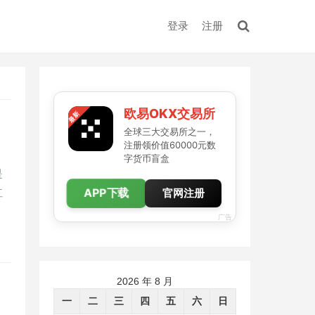
登录
注册
欧易OKX交易所
全球三大交易所之一，
注册领价值60000元数
字货币盲盒
是
APP下载
红
官网注册
，
广告
2026 年 8 月
一
二
三
四
五
六
日