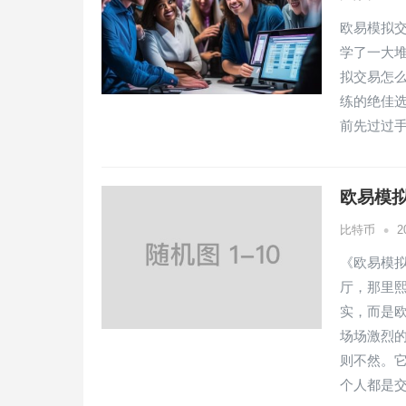
欧易模拟
学了一大
拟交易怎
练的绝佳
前先过过
欧易模
•
比特币
2
《欧易模
厅，那里
实，而是
场场激烈
则不然。
个人都是