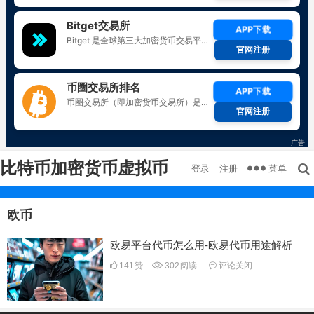
比特币加密货币虚拟币
菜单
登录
注册
欧币
欧易平台代币怎么用-欧易代币用途解析
141
赞
302
阅读
评论关闭