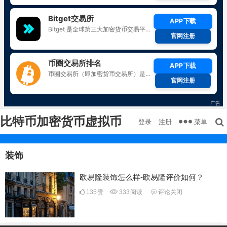
比特币加密货币虚拟币
菜单
登录
注册
装饰
欧易隆装饰怎么样-欧易隆评价如何？
135
赞
333
阅读
评论关闭