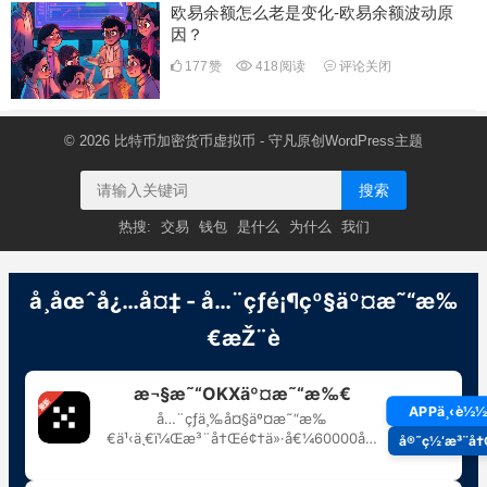
欧易余额怎么老是变化-欧易余额波动原
因？
177
赞
418
阅读
评论关闭
© 2026
比特币加密货币虚拟币
- 守凡原创
WordPress主题
搜索
热搜:
交易
钱包
是什么
为什么
我们