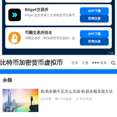
比特币加密货币虚拟币
菜单
登录
注册
余额
欧易余额不足怎么充值-欧易余额充值方法
84
赞
270
阅读
评论关闭