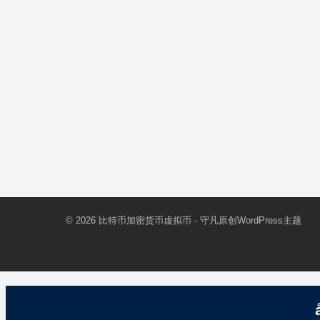
© 2026
比特币加密货币虚拟币
- 守凡原创
WordPress主题