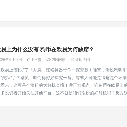
欧易上为什么没有-狗币在欧易为何缺席？
026年4月25日
106
赞
264
阅读
评论关闭
在欧易上“消失”了？别急，涨粉神器带你一探究竟！哇塞，听说狗狗币
“失踪”了？别慌，咱们得好好探究一番。有些人可能觉得这是个坏消
看来，这可是个涨粉的大好机会哦！🤩正方观点：狗狗币在欧易上
许多投资者开始关注其他平台，这不就是咱们涨粉的好时机吗？反方