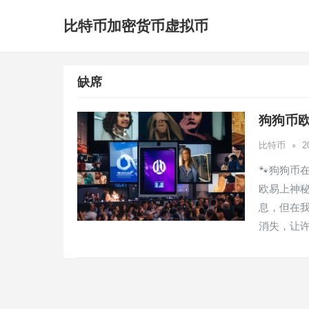
比特币加密货币虚拟币
缺席
狗狗币
•
比特币
2
🐾狗狗币
欧易上神秘
息，但在我
消失，让