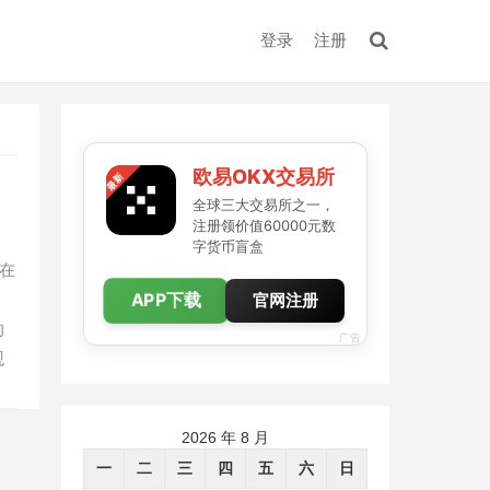
登录
注册
欧易OKX交易所
全球三大交易所之一，
注册领价值60000元数
字货币盲盒
在
APP下载
官网注册
的
广告
观
2026 年 8 月
一
二
三
四
五
六
日