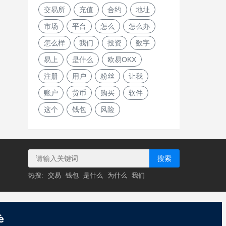
交易所
充值
合约
地址
市场
平台
怎么
怎么办
怎么样
我们
投资
数字
易上
是什么
欧易OKX
注册
用户
粉丝
让我
账户
货币
购买
软件
这个
钱包
风险
搜索
热搜:
交易
钱包
是什么
为什么
我们