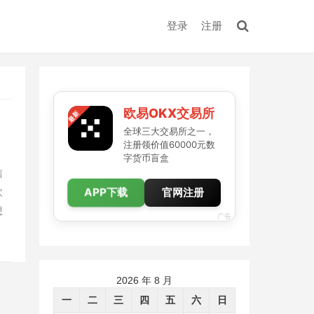
登录
注册
欧易OKX交易所
全球三大交易所之一，
注册领价值60000元数
字货币盲盒
信
APP下载
欧
官网注册
想
广告
2026 年 8 月
一
二
三
四
五
六
日