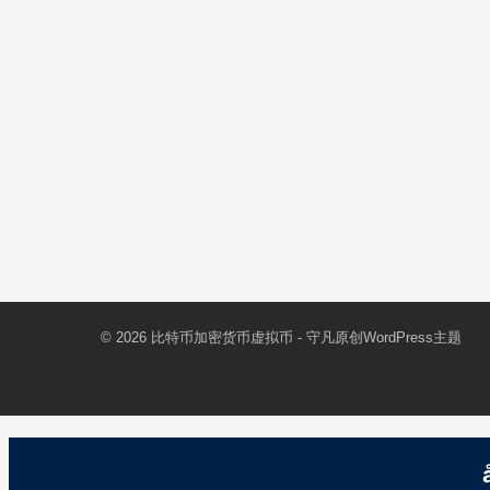
© 2026
比特币加密货币虚拟币
- 守凡原创
WordPress主题