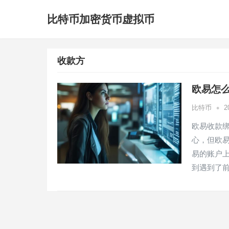
比特币加密货币虚拟币
收款方
欧易怎
•
比特币
2
欧易收款
心，但欧
易的账户
到遇到了