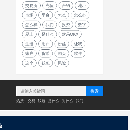
交易所
充值
合约
地址
市场
平台
怎么
怎么办
怎么样
我们
投资
数字
易上
是什么
欧易OKX
注册
用户
粉丝
让我
账户
货币
购买
软件
这个
钱包
风险
搜索
热搜:
交易
钱包
是什么
为什么
我们