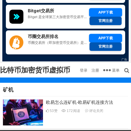
比特币加密货币虚拟币
菜单
登录
注册
矿机
欧易怎么连矿机-欧易矿机连接方法
53
赞
172
阅读
评论关闭