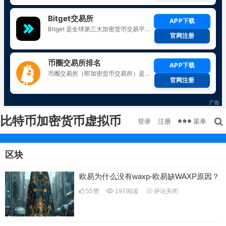
比特币加密货币虚拟币
菜单
登录
注册
区块
欧易为什么没有waxp-欧易缺WAXP原因？
55
赞
197
阅读
评论关闭