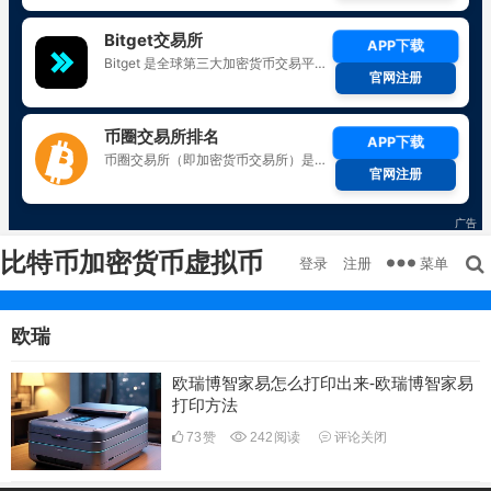
比特币加密货币虚拟币
菜单
登录
注册
欧瑞
欧瑞博智家易怎么打印出来-欧瑞博智家易
打印方法
73
赞
242
阅读
评论关闭