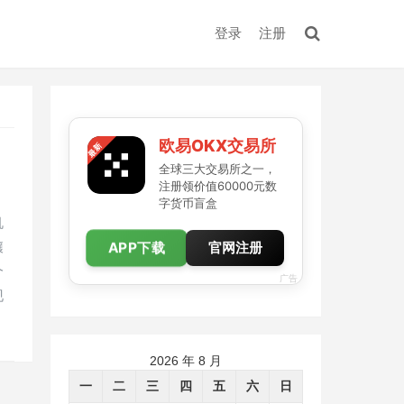
登录
注册
欧易OKX交易所
全球三大交易所之一，
注册领价值60000元数
字货币盲盒
机
APP下载
攘
官网注册
个
广告
现
2026 年 8 月
一
二
三
四
五
六
日