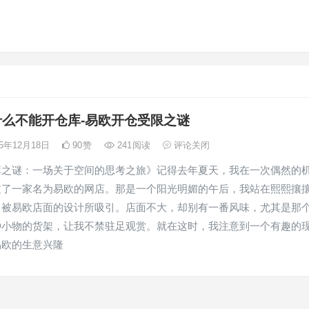
什么不能开仓库-易欧开仓受限之谜
25年12月18日
90
赞
241
阅读
评论关闭
库之谜：一场关于空间的思考之旅》记得去年夏天，我在一次偶然的
过了一家名为易欧的网店。那是一个阳光明媚的午后，我站在熙熙攘
，被易欧店面的设计所吸引。店面不大，却别有一番风味，尤其是那
种小物的货架，让我不禁驻足观赏。就在这时，我注意到一个有趣的
易欧的生意兴隆