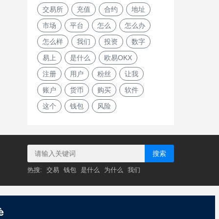
交易所
充值
合约
地址
市场
平台
怎么
怎么办
怎么样
我们
投资
数字
易上
是什么
欧易OKX
注册
用户
粉丝
让我
账户
货币
购买
软件
这个
钱包
风险
搜索
热搜:
交易
钱包
是什么
为什么
我们