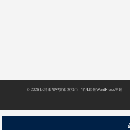
© 2026
比特币加密货币虚拟币
- 守凡原创
WordPress主题