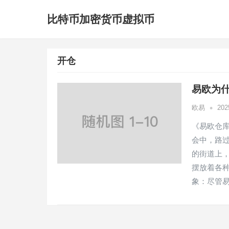
比特币加密货币虚拟币
开仓
易欧为
•
欧易
20
《易欧仓
会中，路
的街道上
摆放着各
象：尽管