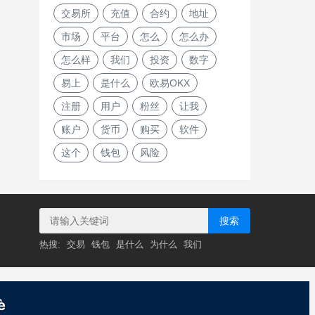
交易所
充值
合约
地址
市场
平台
怎么
怎么办
怎么样
我们
投资
数字
易上
是什么
欧易OKX
注册
用户
粉丝
让我
账户
货币
购买
软件
这个
钱包
风险
搜索
热搜:
交易
钱包
是什么
为什么
我们