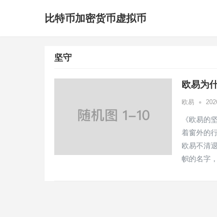
比特币加密货币虚拟币
坚守
欧易为什
•
欧易
20
《欧易的
着窗外的
欧易不清
帜的名字