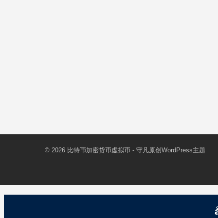
© 2026
比特币加密货币虚拟币
- 守凡原创
WordPress主题