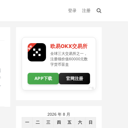
登录
注册
欧易OKX交易所
全球三大交易所之一，
注册领价值60000元数
字货币盲盒
看
APP下载
于
官网注册
一
广告
2026 年 8 月
一
二
三
四
五
六
日