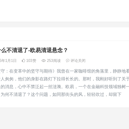
么不清退了-欧易清退悬念？
26年1月1日
103
赞
253
阅读
评论关闭
坚守：在变革中的坚守与期待》我曾在一家咖啡馆的角落里，静静地
行人匆匆，他们的身影在路灯下拉得长长的。那时，我刚好听到了关
退的消息，心中不禁泛起一丝涟漪。欧易，一个在金融科技领域独树
，为何不清退了？这个问题，如同那街头的风，轻轻吹过，却留下