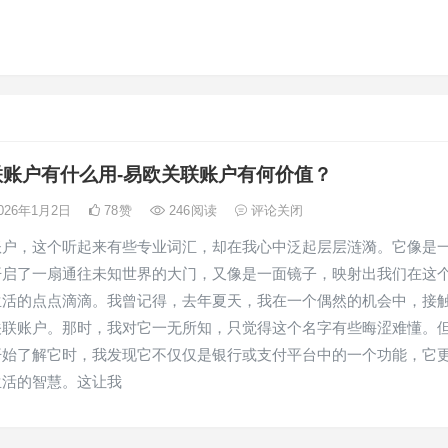
联账户有什么用-易欧关联账户有何价值？
026年1月2日
78
赞
246
阅读
评论关闭
账户，这个听起来有些专业词汇，却在我心中泛起层层涟漪。它像是
开启了一扇通往未知世界的大门，又像是一面镜子，映射出我们在这
生活的点点滴滴。我曾记得，去年夏天，我在一个偶然的机会中，接
关联账户。那时，我对它一无所知，只觉得这个名字有些晦涩难懂。
开始了解它时，我发现它不仅仅是银行或支付平台中的一个功能，它
生活的智慧。这让我