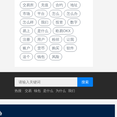
交易所
充值
合约
地址
市场
平台
怎么
怎么办
怎么样
我们
投资
数字
易上
是什么
欧易OKX
注册
用户
粉丝
让我
账户
货币
购买
软件
这个
钱包
风险
搜索
热搜:
交易
钱包
是什么
为什么
我们