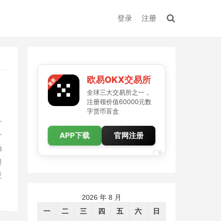
登录
注册
欧易OKX交易所
全球三大交易所之一，
注册领价值60000元数
字货币盲盒
一
APP下载
个
官网注册
触
广告
但
更
2026 年 8 月
一
二
三
四
五
六
日