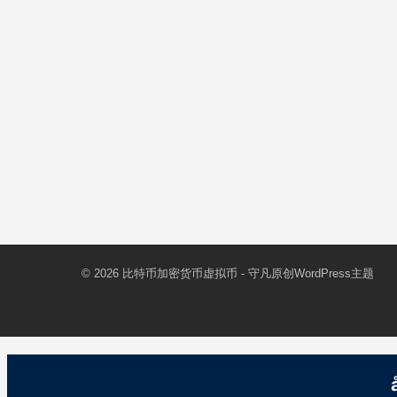
© 2026
比特币加密货币虚拟币
- 守凡原创
WordPress主题