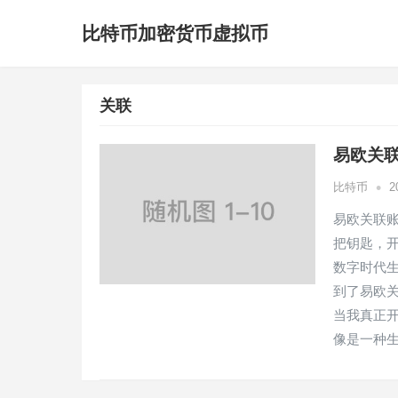
比特币加密货币虚拟币
关联
易欧关
•
比特币
2
易欧关联
把钥匙，
数字时代
到了易欧
当我真正
像是一种