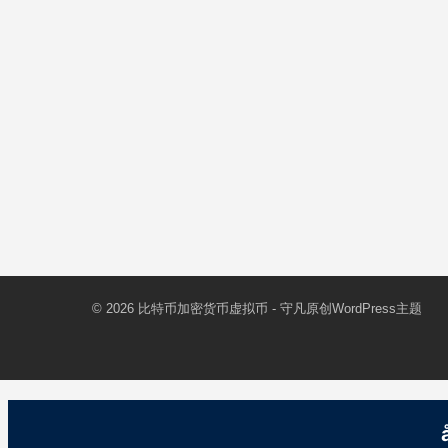
© 2026
比特币加密货币虚拟币
- 守凡原创
WordPress主题