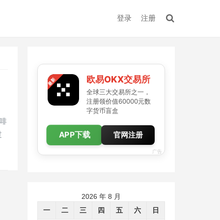
登录
注册
欧易OKX交易所
全球三大交易所之一，
注册领价值60000元数
字货币盲盒
啡
APP下载
过
官网注册
广告
2026 年 8 月
一
二
三
四
五
六
日