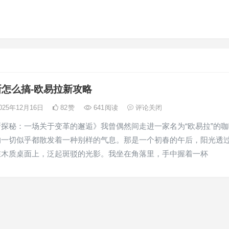
怎么搞-欧易拉新攻略
025年12月16日
82
赞
641
阅读
评论关闭
探秘：一场关于变革的邂逅》我曾偶然间走进一家名为“欧易拉”的咖
的一切似乎都散发着一种别样的气息。那是一个初春的午后，阳光透
在木质桌面上，泛起斑驳的光影。我坐在角落里，手中握着一杯