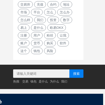
交易所
充值
合约
地址
市场
平台
怎么
怎么办
怎么样
我们
投资
数字
易上
是什么
欧易OKX
注册
用户
粉丝
让我
账户
货币
购买
软件
这个
钱包
风险
搜索
热搜:
交易
钱包
是什么
为什么
我们