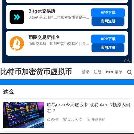
比特币加密货币虚拟币
菜单
登录
注册
这么
欧易okex今天这么卡-欧易okex卡顿原因何
在？
95
赞
255
阅读
评论关闭