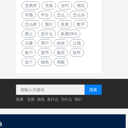
交易所
充值
合约
地址
市场
平台
怎么
怎么办
怎么样
我们
投资
数字
易上
是什么
欧易OKX
注册
用户
粉丝
让我
账户
货币
购买
软件
这个
钱包
风险
搜索
热搜:
交易
钱包
是什么
为什么
我们