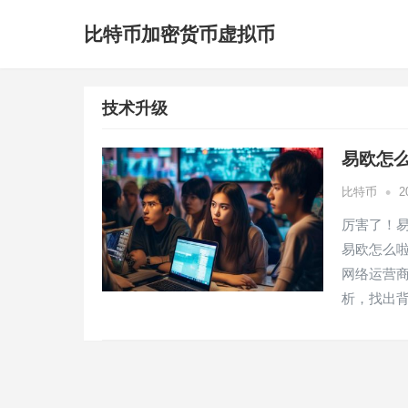
比特币加密货币虚拟币
技术升级
易欧怎
•
比特币
2
厉害了！易
易欧怎么
网络运营
析，找出