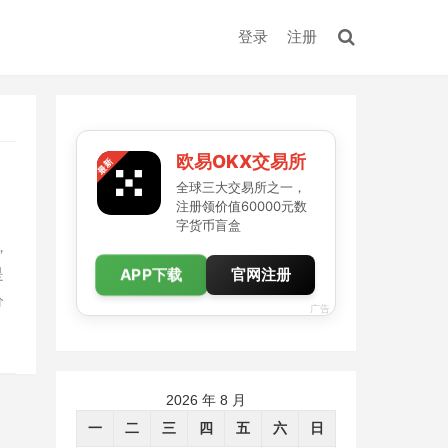
登录
注册
欧易OKX交易所
全球三大交易所之一，
注册领价值60000元数
字货币盲盒
，
APP下载
是
官网注册
分
广告
2026 年 8 月
一
二
三
四
五
六
日