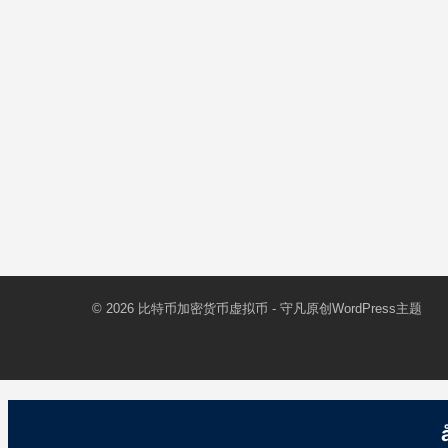
© 2026
比特币加密货币虚拟币
- 守凡原创
WordPress主题