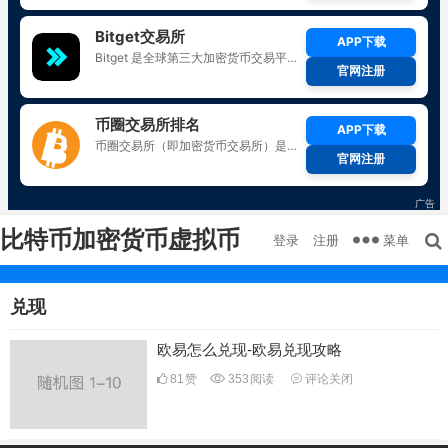
比特币加密货币虚拟币
菜单
登录
注册
兑现
欧易怎么兑现-欧易兑现攻略
81
赞
353
阅读
评论关闭