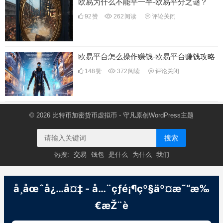
欧易为什么不能平一半-欧易平分之谜？
92
赞
262
阅读
评论关闭
欧易平台怎么操作赚钱-欧易平台赚钱攻略
148
赞
372
阅读
评论关闭
© 2026
比特币加密货币虚拟币
- 守凡原创
WordPress主题
搜索
热搜:
交易
钱包
是什么
为什么
我们