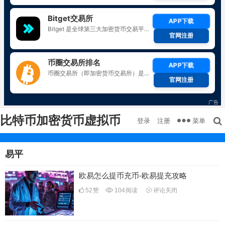
比特币加密货币虚拟币
菜单
登录
注册
易平
欧易怎么提币充币-欧易提充攻略
52
赞
104
阅读
评论关闭