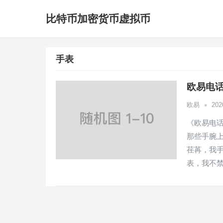
比特币加密货币虚拟币
手表
欧易电
•
欧易
20
《欧易电
那些手腕
荏苒，我
表，我不