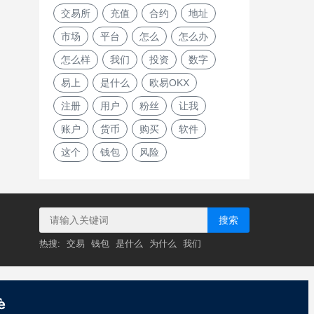
交易所
充值
合约
地址
市场
平台
怎么
怎么办
怎么样
我们
投资
数字
易上
是什么
欧易OKX
注册
用户
粉丝
让我
账户
货币
购买
软件
这个
钱包
风险
搜索
热搜:
交易
钱包
是什么
为什么
我们