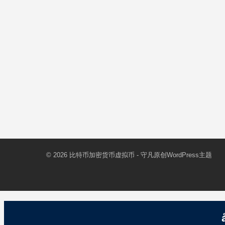
© 2026
比特币加密货币虚拟币
- 守凡原创
WordPress主题