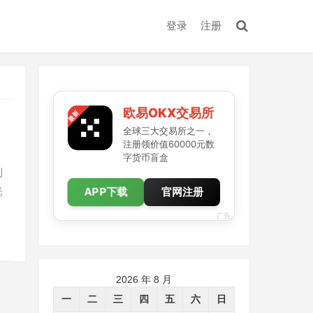
登录
注册
欧易OKX交易所
全球三大交易所之一，
注册领价值60000元数
字货币盲盒
到
APP下载
光
官网注册
广告
2026 年 8 月
一
二
三
四
五
六
日