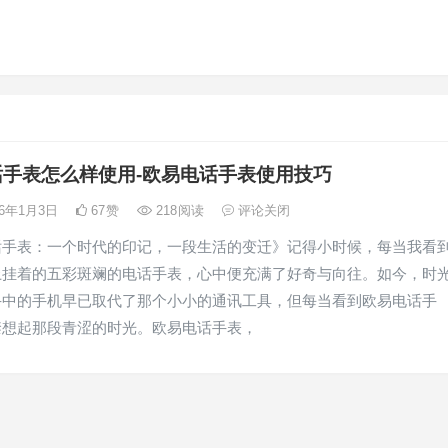
话手表怎么样使用-欧易电话手表使用技巧
26年1月3日
67
赞
218
阅读
评论关闭
话手表：一个时代的印记，一段生活的变迁》记得小时候，每当我看
上挂着的五彩斑斓的电话手表，心中便充满了好奇与向往。如今，时
手中的手机早已取代了那个小小的通讯工具，但每当看到欧易电话手
禁想起那段青涩的时光。欧易电话手表，