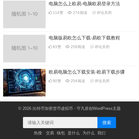
电脑怎么上欧易-电脑欧易登录方法
114
赞
274
阅读
评论关闭
电脑版易欧怎么下载-易欧下载教程
83
赞
259
阅读
评论关闭
欧易电脑怎么下载安装-欧易下载步骤
90
赞
254
阅读
评论关闭
© 2026
比特币加密货币虚拟币
- 守凡原创
WordPress主题
搜索
热搜:
交易
钱包
是什么
为什么
我们