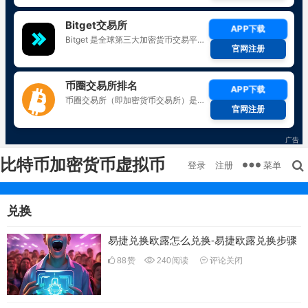
比特币加密货币虚拟币
菜单
登录
注册
兑换
易捷兑换欧露怎么兑换-易捷欧露兑换步骤
88
赞
240
阅读
评论关闭