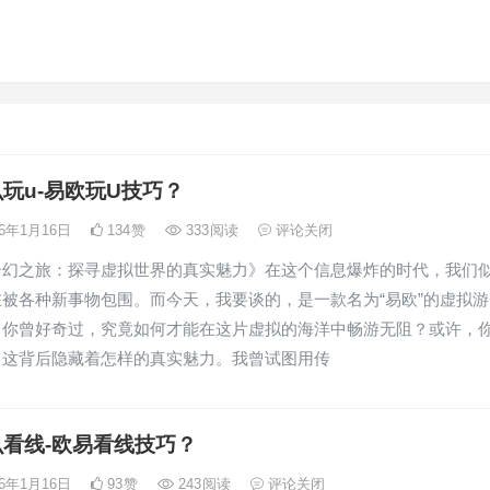
玩u-易欧玩U技巧？
26年1月16日
134
赞
333
阅读
评论关闭
奇幻之旅：探寻虚拟世界的真实魅力》在这个信息爆炸的时代，我们
被各种新事物包围。而今天，我要谈的，是一款名为“易欧”的虚拟游
，你曾好奇过，究竟如何才能在这片虚拟的海洋中畅游无阻？或许，
，这背后隐藏着怎样的真实魅力。我曾试图用传
看线-欧易看线技巧？
26年1月16日
93
赞
243
阅读
评论关闭