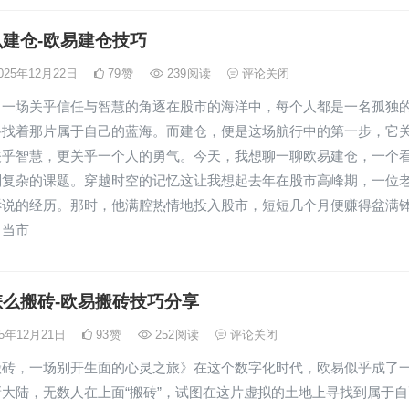
建仓-欧易建仓技巧
025年12月22日
79
赞
239
阅读
评论关闭
：一场关乎信任与智慧的角逐在股市的海洋中，每个人都是一名孤独
寻找着那片属于自己的蓝海。而建仓，便是这场航行中的第一步，它
关乎智慧，更关乎一个人的勇气。今天，我想聊一聊欧易建仓，一个
则复杂的课题。穿越时空的记忆这让我想起去年在股市高峰期，一位
诉说的经历。那时，他满腔热情地投入股市，短短几个月便赚得盆满
，当市
么搬砖-欧易搬砖技巧分享
25年12月21日
93
赞
252
阅读
评论关闭
搬砖，一场别开生面的心灵之旅》在这个数字化时代，欧易似乎成了
大陆，无数人在上面“搬砖”，试图在这片虚拟的土地上寻找到属于自