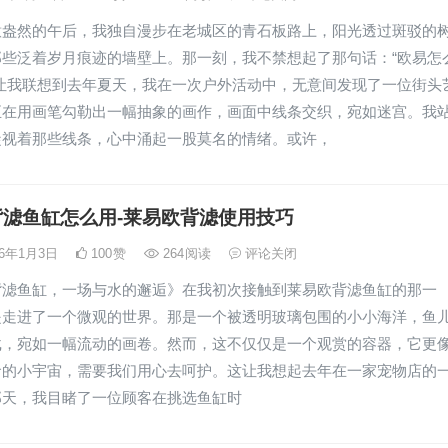
意盎然的午后，我独自漫步在老城区的青石板路上，阳光透过斑驳的
那些泛着岁月痕迹的墙壁上。那一刻，我不禁想起了那句话：“欧易怎
这让我联想到去年夏天，我在一次户外活动中，无意间发现了一位街头
正在用画笔勾勒出一幅抽象的画作，画面中线条交织，宛如迷宫。我
凝视着那些线条，心中涌起一股莫名的情绪。或许，
背滤鱼缸怎么用-莱易欧背滤使用技巧
26年1月3日
100
赞
264
阅读
评论关闭
背滤鱼缸，一场与水的邂逅》在我初次接触到莱易欧背滤鱼缸的那一
是走进了一个微观的世界。那是一个被透明玻璃包围的小小海洋，鱼
弋，宛如一幅流动的画卷。然而，这不仅仅是一个观赏的容器，它更
命的小宇宙，需要我们用心去呵护。这让我想起去年在一家宠物店的
那天，我目睹了一位顾客在挑选鱼缸时