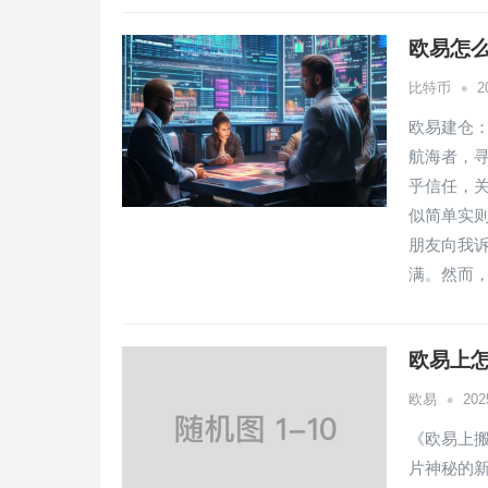
欧易怎么
•
比特币
2
欧易建仓
航海者，
乎信任，
似简单实
朋友向我
满。然而
欧易上怎
•
欧易
20
《欧易上
片神秘的新