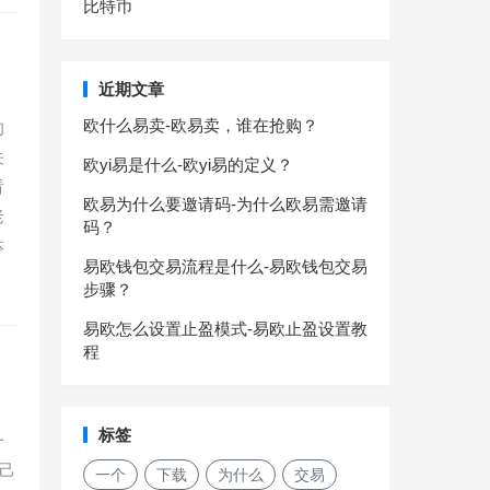
比特币
近期文章
欧什么易卖-欧易卖，谁在抢购？
的
关
欧yi易是什么-欧yi易的定义？
看
欧易为什么要邀请码-为什么欧易需邀请
老
码？
钵
易欧钱包交易流程是什么-易欧钱包交易
步骤？
易欧怎么设置止盈模式-易欧止盈设置教
程
标签
一
己
一个
下载
为什么
交易