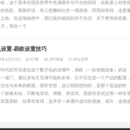
搬砖，这个原本在现实世界中充满艰辛与汗水的词语，在欧易上却变
妙的色彩。我曾听说，有人把搬砖比作一场游戏，而我却觉得，这更
灵之旅。在这场旅程中，我们或许能找到关于生活、关于梦想的答案
夏天，我在一个
设置-易欧设置技巧
25年12月11日
67
赞
287
阅读
评论关闭
个时代的开启者在这个数字化的浪潮中，易欧（一款智能设备）的设
是一道门，通往未知又充满可能的未来。它不仅仅是一个产品的配置
接过去与未来的桥梁。我常常想，这让我联想到的，是那个遥远的时
为了探索未知，不断地尝试、调整、再尝试。我曾经尝试过用一种非
来设置易欧，结果却发现，这并非一条通向成功的道路。或许，这就