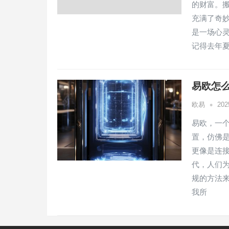
的财富。
充满了奇
是一场心
记得去年
易欧怎么
•
欧易
20
易欧，一
置，仿佛
更像是连
代，人们
规的方法
我所