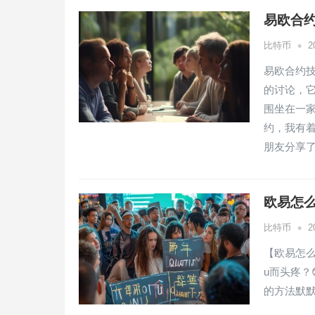
易欧合
•
比特币
2
易欧合约
的讨论，
围坐在一
约，我有着
朋友分享
欧易怎么
•
比特币
2
【欧易怎
u而头疼？
的方法默默