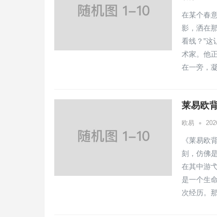
在某个春
影，洒在
看线？”
术家。他
在一旁，
莱易欧
•
欧易
20
《莱易欧
刻，仿佛
在其中游
是一个生
次经历。