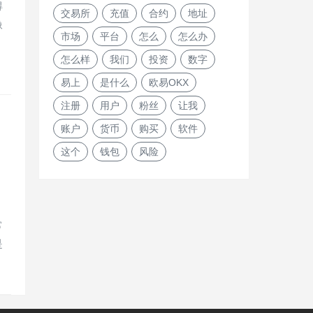
得
交易所
充值
合约
地址
像
市场
平台
怎么
怎么办
。
怎么样
我们
投资
数字
易上
是什么
欧易OKX
注册
用户
粉丝
让我
账户
货币
购买
软件
这个
钱包
风险
，
常
是