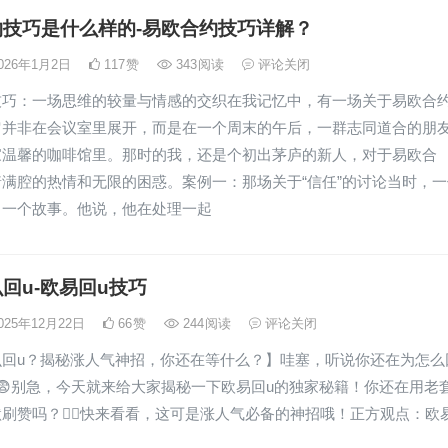
约技巧是什么样的-易欧合约技巧详解？
026年1月2日
117
赞
343
阅读
评论关闭
技巧：一场思维的较量与情感的交织在我记忆中，有一场关于易欧合
它并非在会议室里展开，而是在一个周末的午后，一群志同道合的朋
家温馨的咖啡馆里。那时的我，还是个初出茅庐的新人，对于易欧合
满腔的热情和无限的困惑。案例一：那场关于“信任”的讨论当时，一
了一个故事。他说，他在处理一起
回u-欧易回u技巧
025年12月22日
66
赞
244
阅读
评论关闭
么回u？揭秘涨人气神招，你还在等什么？】哇塞，听说你还在为怎么
😨别急，今天就来给大家揭秘一下欧易回u的独家秘籍！你还在用老
刷赞吗？🙅‍♂️快来看看，这可是涨人气必备的神招哦！正方观点：欧