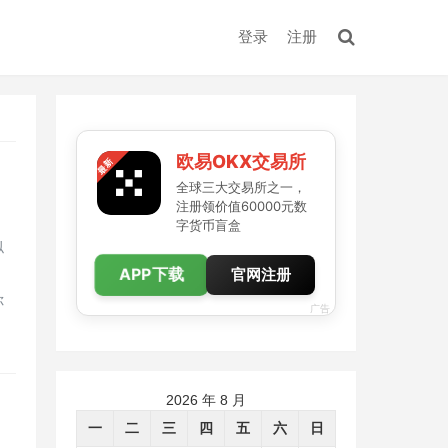
登录
注册
欧易OKX交易所
全球三大交易所之一，
注册领价值60000元数
字货币盲盒
似
APP下载
官网注册
你
广告
2026 年 8 月
一
二
三
四
五
六
日