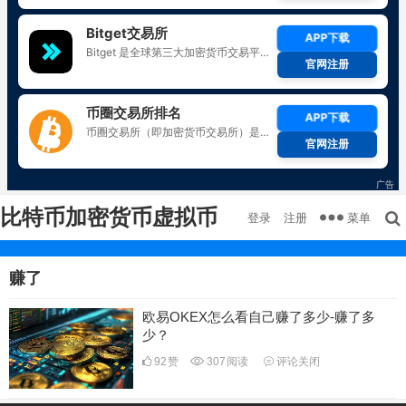
比特币加密货币虚拟币
菜单
登录
注册
赚了
欧易OKEX怎么看自己赚了多少-赚了多
少？
92
赞
307
阅读
评论关闭