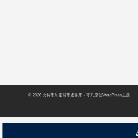
© 2026
比特币加密货币虚拟币
- 守凡原创
WordPress主题