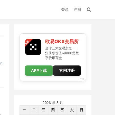
登录
注册
欧易OKX交易所
全球三大交易所之一，
注册领价值60000元数
字货币盲盒
的
APP下载
官网注册
广告
2026 年 8 月
一
二
三
四
五
六
日
一