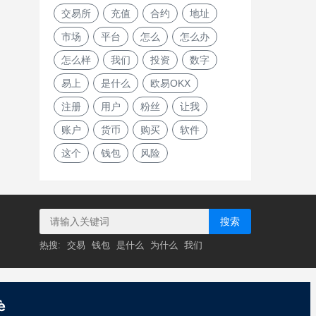
交易所
充值
合约
地址
市场
平台
怎么
怎么办
怎么样
我们
投资
数字
易上
是什么
欧易OKX
注册
用户
粉丝
让我
账户
货币
购买
软件
这个
钱包
风险
搜索
热搜:
交易
钱包
是什么
为什么
我们