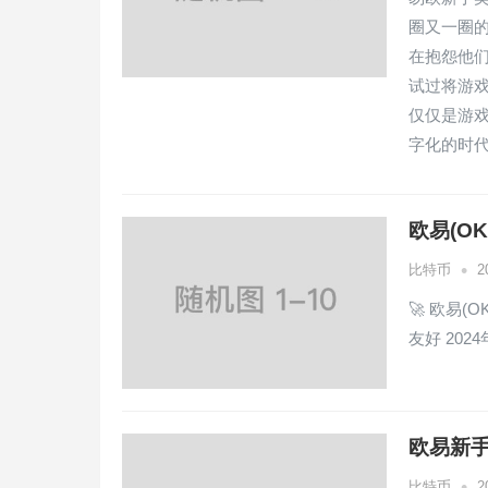
圈又一圈
在抱怨他
试过将游
仅仅是游
字化的时代
欧易(O
•
比特币
2
🚀 欧易
友好 202
欧易新手
•
比特币
2