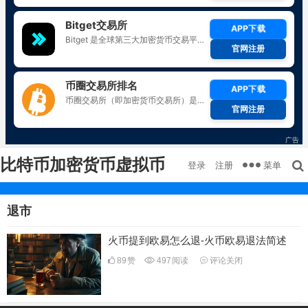
比特币加密货币虚拟币
菜单
登录
注册
退市
火币提到欧易怎么退-火币欧易退法简述
89
赞
497
阅读
评论关闭