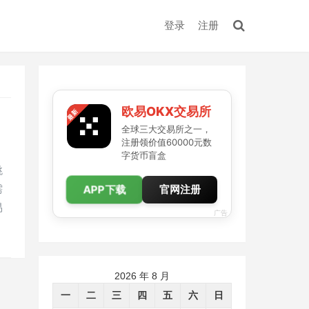
登录
注册
欧易OKX交易所
全球三大交易所之一，
注册领价值60000元数
字货币盲盒
跳
APP下载
需
官网注册
易
广告
2026 年 8 月
一
二
三
四
五
六
日