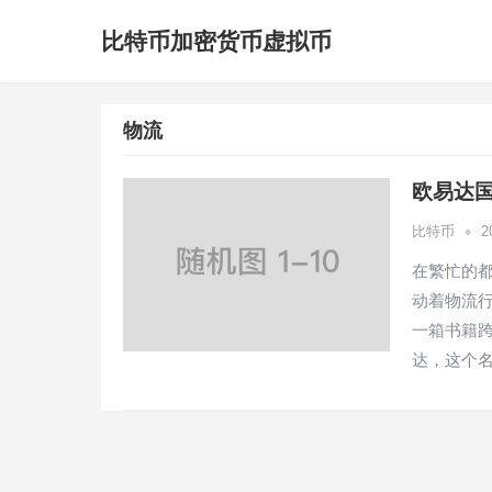
比特币加密货币虚拟币
物流
欧易达
•
比特币
2
在繁忙的
动着物流
一箱书籍
达，这个