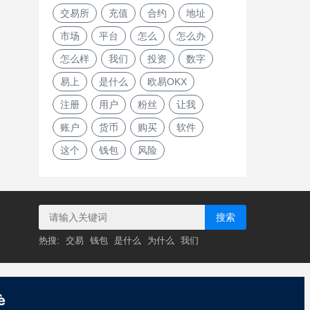
交易所
充值
合约
地址
市场
平台
怎么
怎么办
怎么样
我们
投资
数字
易上
是什么
欧易OKX
注册
用户
粉丝
让我
账户
货币
购买
软件
这个
钱包
风险
搜索
热搜:
交易
钱包
是什么
为什么
我们