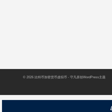
© 2026
比特币加密货币虚拟币
- 守凡原创
WordPress主题