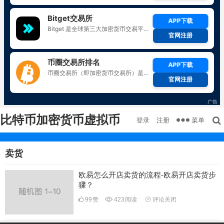
比特币加密货币虚拟币
菜单
登录
注册
卖货
欧易怎么开店卖货的流程-欧易开店卖货步
骤？
99
赞
423
阅读
评论关闭