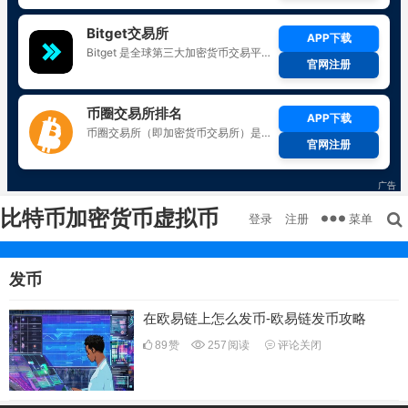
比特币加密货币虚拟币
菜单
登录
注册
发币
在欧易链上怎么发币-欧易链发币攻略
89
赞
257
阅读
评论关闭