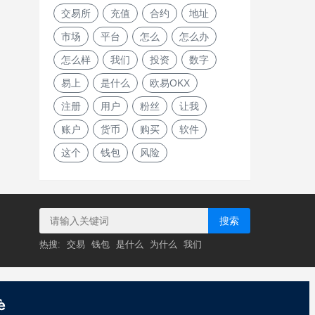
交易所
充值
合约
地址
市场
平台
怎么
怎么办
怎么样
我们
投资
数字
易上
是什么
欧易OKX
注册
用户
粉丝
让我
账户
货币
购买
软件
这个
钱包
风险
搜索
热搜:
交易
钱包
是什么
为什么
我们