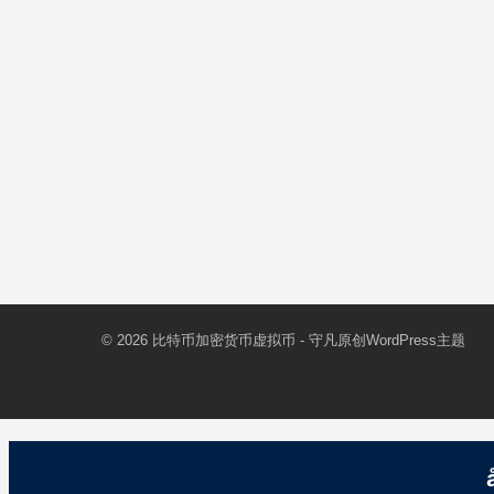
© 2026
比特币加密货币虚拟币
- 守凡原创
WordPress主题