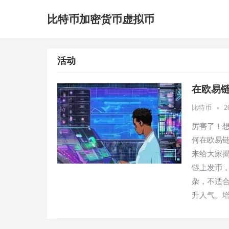
比特币加密货币虚拟币
活动
在欧易链
•
比特币
2
厉害了！想
何在欧易
来给大家
链上发币
杂，不适
升人气。