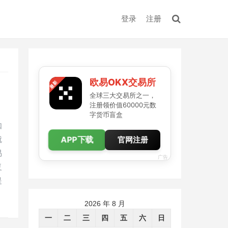
登录
注册
欧易OKX交易所
全球三大交易所之一，
注册领价值60000元数
字货币盲盒
如
APP下载
就
官网注册
易
广告
复
提
2026 年 8 月
一
二
三
四
五
六
日