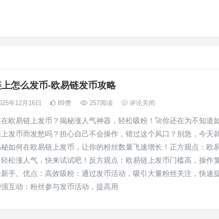
上怎么发币-欧易链发币攻略
025年12月16日
89
赞
257
阅读
评论关闭
在欧易链上发币？揭秘涨人气神器，轻松吸粉！🚀你还在为不知道
链上发币而发愁吗？担心自己不会操作，错过这个风口？别急，今天
揭秘如何在欧易链上发币，让你的粉丝数量飞速增长！正方观点：欧
，轻松涨人气，快来试试吧！反方观点：欧易链上发币门槛高，操作
合新手。优点：高效吸粉：通过发币活动，吸引大量粉丝关注，快速
增强互动：粉丝参与发币活动，提高用