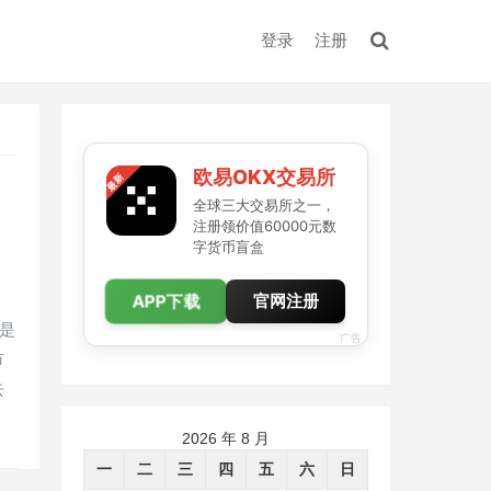
登录
注册
欧易OKX交易所
全球三大交易所之一，
注册领价值60000元数
字货币盲盒
APP下载
官网注册
是
广告
市
去
2026 年 8 月
一
二
三
四
五
六
日