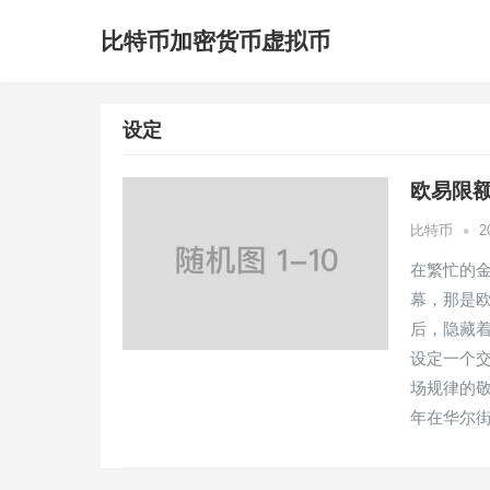
比特币加密货币虚拟币
设定
欧易限额
•
比特币
2
在繁忙的
幕，那是
后，隐藏着
设定一个
场规律的
年在华尔