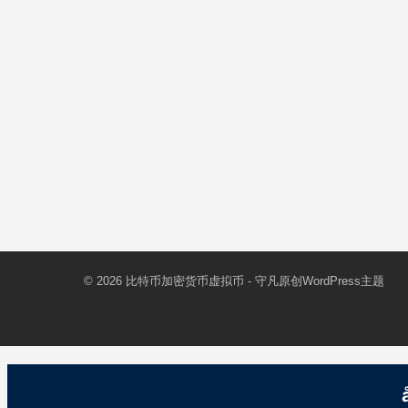
© 2026
比特币加密货币虚拟币
- 守凡原创
WordPress主题