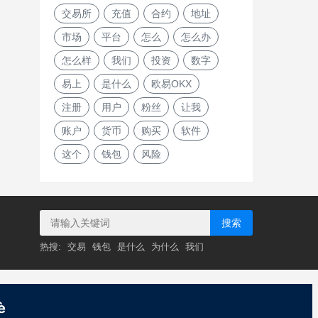
交易所
充值
合约
地址
市场
平台
怎么
怎么办
怎么样
我们
投资
数字
易上
是什么
欧易OKX
注册
用户
粉丝
让我
账户
货币
购买
软件
这个
钱包
风险
搜索
热搜:
交易
钱包
是什么
为什么
我们