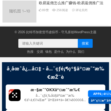
欧易返佣怎么推广赚钱-欧易返佣推广法
89
赞
256
阅读
评论关闭
© 2026
比特币加密货币虚拟币
- 守凡原创
WordPress主题
搜索
热搜:
交易
钱包
是什么
为什么
我们