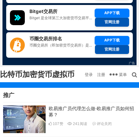
比特币加密货币虚拟币
菜单
登录
注册
推广
欧易推广员代理怎么做-欧易推广员如何招
募？
107
赞
241
阅读
评论关闭