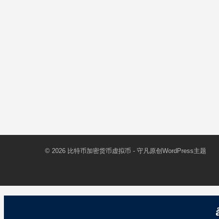
© 2026
比特币加密货币虚拟币
- 守凡原创
WordPress主题