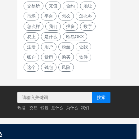
交易所
充值
合约
地址
市场
平台
怎么
怎么办
怎么样
我们
投资
数字
易上
是什么
欧易OKX
注册
用户
粉丝
让我
账户
货币
购买
软件
这个
钱包
风险
搜索
热搜:
交易
钱包
是什么
为什么
我们