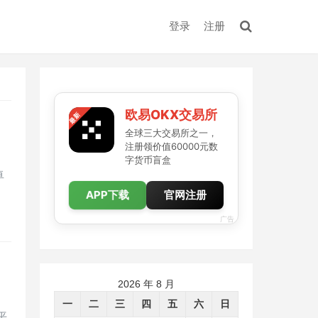
登录
注册
欧易OKX交易所
全球三大交易所之一，
注册领价值60000元数
字货币盲盒
卓
APP下载
官网注册
广告
2026 年 8 月
一
二
三
四
五
六
日
平