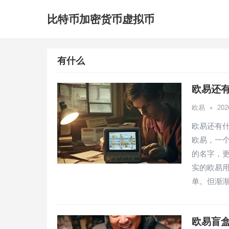
比特币加密货币虚拟币
有什么
欧易还有
•
欧易
20
欧易还有
欧易，一
的名字，
实的欧易
单。但渐
欧易盲