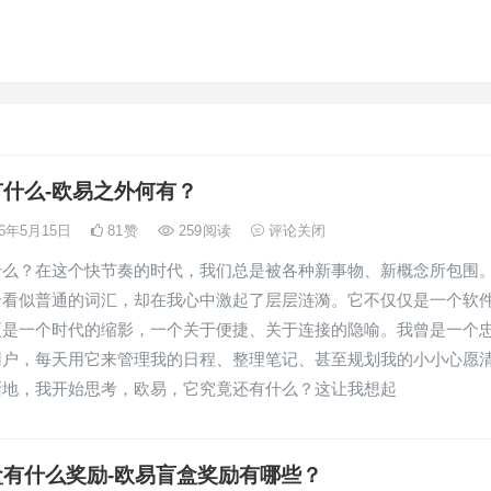
什么-欧易之外何有？
26年5月15日
81
赞
259
阅读
评论关闭
什么？在这个快节奏的时代，我们总是被各种新事物、新概念所包围
个看似普通的词汇，却在我心中激起了层层涟漪。它不仅仅是一个软
更是一个时代的缩影，一个关于便捷、关于连接的隐喻。我曾是一个
用户，每天用它来管理我的日程、整理笔记、甚至规划我的小小心愿
渐地，我开始思考，欧易，它究竟还有什么？这让我想起
盒有什么奖励-欧易盲盒奖励有哪些？