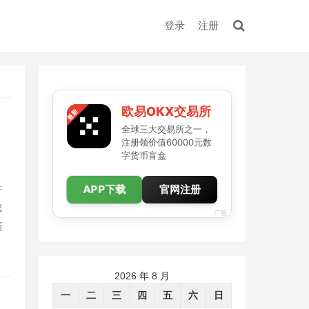
登录
注册
欧易OKX交易所
全球三大交易所之一，
注册领价值60000元数
字货币盲盒
。
APP下载
件
官网注册
忠
广告
清
2026 年 8 月
一
二
三
四
五
六
日