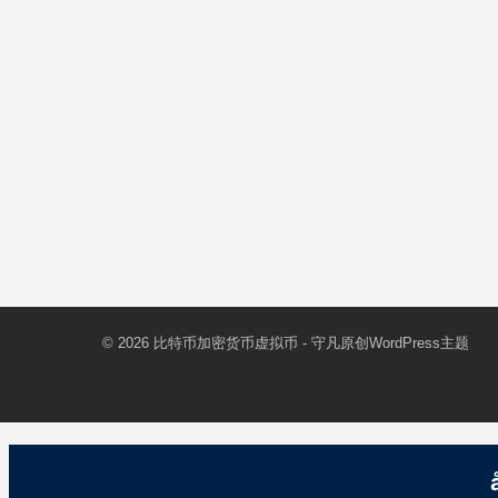
© 2026
比特币加密货币虚拟币
- 守凡原创
WordPress主题