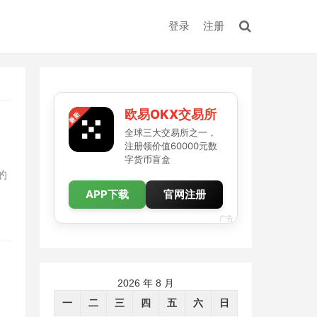
登录
注册
欧易OKX交易所
全球三大交易所之一，
注册领价值60000元数
字货币盲盒
的
APP下载
官网注册
广告
2026 年 8 月
一
二
三
四
五
六
日