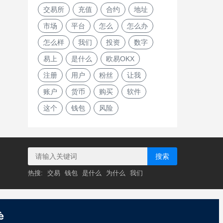
交易所
充值
合约
地址
市场
平台
怎么
怎么办
怎么样
我们
投资
数字
易上
是什么
欧易OKX
注册
用户
粉丝
让我
账户
货币
购买
软件
这个
钱包
风险
搜索
热搜:
交易
钱包
是什么
为什么
我们