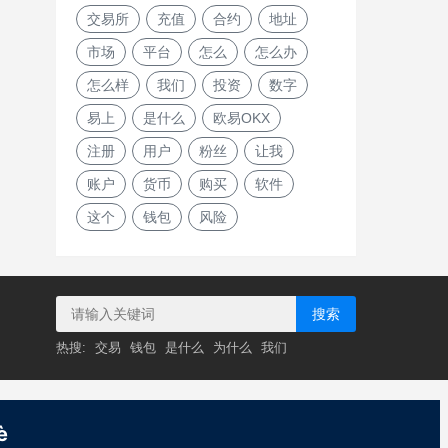
交易所
充值
合约
地址
市场
平台
怎么
怎么办
怎么样
我们
投资
数字
易上
是什么
欧易OKX
注册
用户
粉丝
让我
账户
货币
购买
软件
这个
钱包
风险
搜索
热搜:
交易
钱包
是什么
为什么
我们