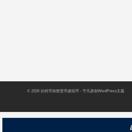
© 2026
比特币加密货币虚拟币
- 守凡原创
WordPress主题