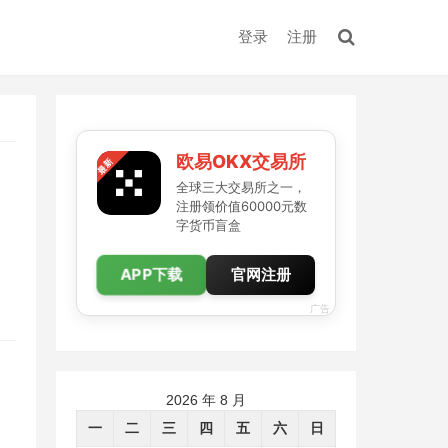
登录
注册
欧易OKX交易所
全球三大交易所之一，
注册领价值60000元数
字货币盲盒
APP下载
官网注册
广告
2026 年 8 月
一
二
三
四
五
六
日