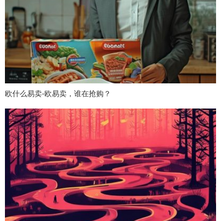
欧什么易卖-欧易卖，谁在抢购？