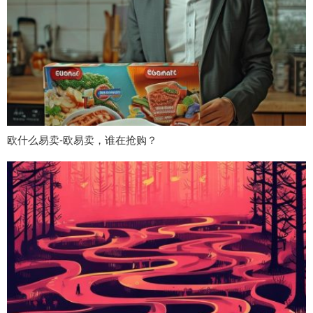
欧什么易卖-欧易卖，谁在抢购？