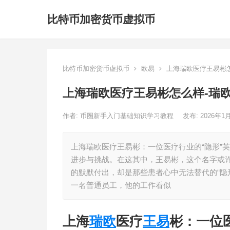
比特币加密货币虚拟币
比特币加密货币虚拟币
欧易
上海瑞欧医疗王易彬怎
上海瑞欧医疗王易彬怎么样-瑞
作者:
币圈新手入门基础知识学习教程
发布: 2026年1
上海瑞欧医疗王易彬：一位医疗行业的“隐形”
进步与挑战。在这其中，王易彬，这个名字或
的默默付出，却是那些患者心中无法替代的“隐
一名普通员工，他的工作看似
上海
瑞欧
医疗
王易
彬：一位