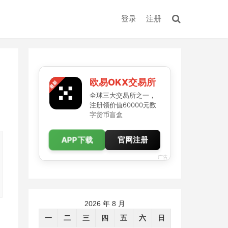
登录
注册
欧易OKX交易所
全球三大交易所之一，
注册领价值60000元数
字货币盲盒
APP下载
官网注册
广告
2026 年 8 月
一
二
三
四
五
六
日