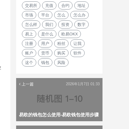
交易所
充值
合约
地址
市场
平台
怎么
怎么办
怎么样
我们
投资
数字
易上
是什么
欧易OKX
注册
用户
粉丝
让我
账户
货币
购买
软件
这个
钱包
风险
业
上一篇
2026年1月7日 01:33
易欧的钱包怎么使用-易欧钱包使用步骤