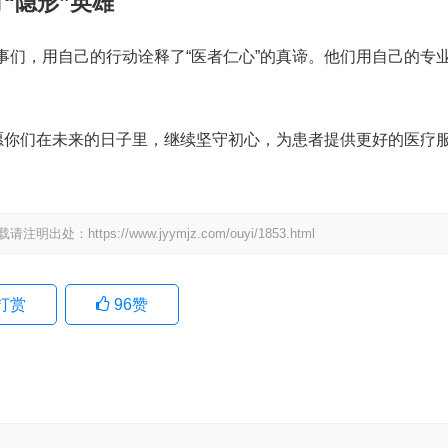
“隐形”英雄
事们，用自己的行动诠释了“医者仁心”的真谛。他们用自己的专
！愿你们在未来的日子里，继续坚守初心，为患者提供更好的医疗
载请注明出处：
https://www.jyymjz.com/ouyi/1853.html
打赏
96
赞