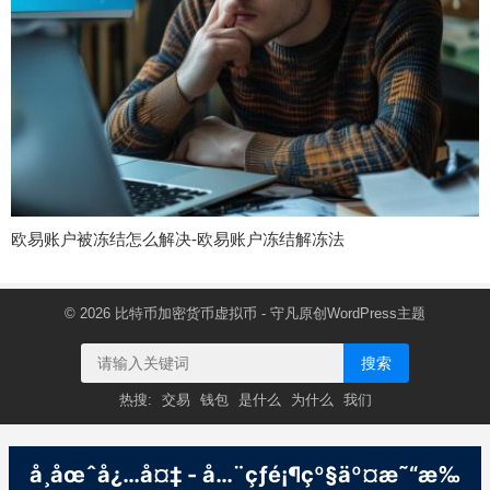
欧易账户被冻结怎么解决-欧易账户冻结解冻法
© 2026
比特币加密货币虚拟币
- 守凡原创
WordPress主题
搜索
热搜:
交易
钱包
是什么
为什么
我们