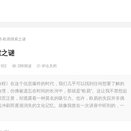
-欧易搜索之谜
索之谜
月9日
288
阅读
评论关闭
旅程》在这个信息爆炸的时代，我们几乎可以找到任何想要了解的
埋，仿佛被遗忘在时间的长河中，那就是“欧易”。这让我不禁想起
书页泛黄，却透露着一种莫名的吸引力。也许，欧易的失踪并非偶
流冲刷而逐渐消失的文化记忆。就像我曾在一次讲座中听到的，一