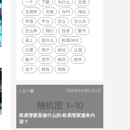
一个
下载
为什么
交易
交易所
充值
合约
地址
市场
平台
怎么
怎么办
怎么样
我们
投资
数字
易上
是什么
欧易OKX
注册
用户
粉丝
让我
账户
货币
购买
软件
这个
钱包
风险
上一篇
2026年1月9日 01:33
欧易管家是做什么的-欧易管家服务内
冻
容？