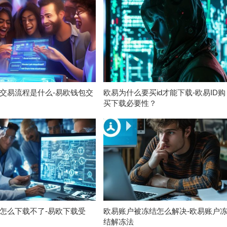
交易流程是什么-易欧钱包交
欧易为什么要买id才能下载-欧易ID购
买下载必要性？
怎么下载不了-易欧下载受
欧易账户被冻结怎么解决-欧易账户
结解冻法