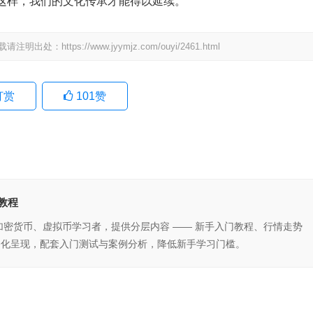
这样，我们的文化传承才能得以延续。
载请注明出处：
https://www.jyymjz.com/ouyi/2461.html
打赏
101
赞
教程
、加密货币、虚拟币学习者，提供分层内容 —— 新手入门教程、行情走势
俗化呈现，配套入门测试与案例分析，降低新手学习门槛。