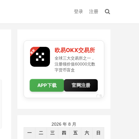
登录
注册
欧易OKX交易所
全球三大交易所之一，
注册领价值60000元数
字货币盲盒
APP下载
官网注册
广告
2026 年 8 月
一
二
三
四
五
六
日