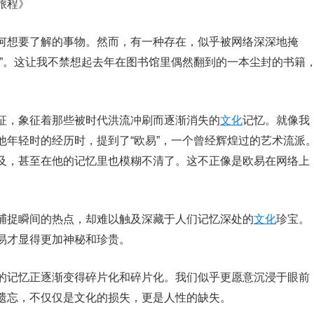
旅程》
何想要了解的事物。然而，有一种存在，似乎被网络深深地掩
易”。这让我不禁想起去年在图书馆里偶然翻到的一本尘封的书籍
征，象征着那些被时代洪流冲刷而逐渐消失的
文化
记忆。就像我
他年轻时的经历时，提到了“欧易”，一个曾经辉煌过的艺术流派
及，甚至在他的记忆里也模糊不清了。这不正像是欧易在网络上
捕捉瞬间的热点，却难以触及深藏于人们记忆深处的
文化
珍宝。
易才显得更加神秘和珍贵。
的记忆正逐渐变得碎片化和碎片化。我们似乎更愿意沉浸于眼前
遗忘，不仅仅是文化的损失，更是人性的缺失。