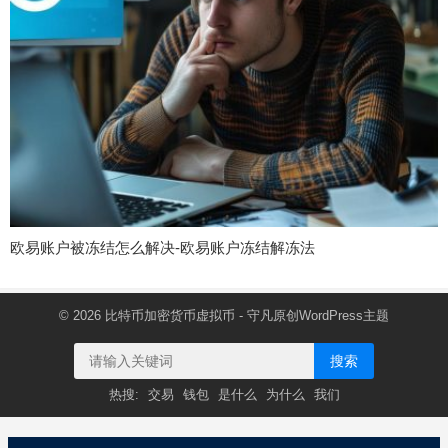
欧易账户被冻结怎么解决-欧易账户冻结解冻法
© 2026
比特币加密货币虚拟币
- 守凡原创
WordPress主题
搜索
热搜:
交易
钱包
是什么
为什么
我们